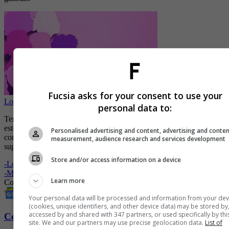
Fucsia asks for your consent to use your
Los alimentos clave que debes consumir a cada edad
personal data to:
Tenga en cuenta que como la leche de coco es casera, no está
esterilizada ni pasteurizada, por lo tanto su vida útil es mucho más
Personalised advertising and content, advertising and conte
corta que la de la leche procesada que se puede encontrar en el
measurement, audience research and services development
supermercado.
Store and/or access information on a device
-
Los increíbles beneficios de usar agua de coco en el cabello
-
Murió ‘Mamá Coco’, la abuelita que inspiró la película de Disney
Learn more
Coco
Leche
vegetales
Paso a Paso
bebida
Your personal data will be processed and information from your dev
(cookies, unique identifiers, and other device data) may be stored by
accessed by and shared with 347 partners, or used specifically by thi
Conozca más de Fucsia aquí
site. We and our partners may use precise geolocation data.
List of