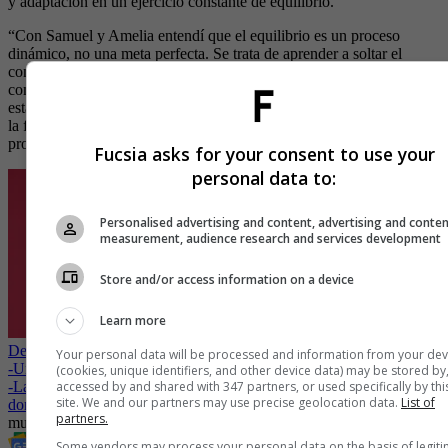
y adaptación en un ejercicio constante de equilibrio.
“Con Samuel y Amelia entendí que el equilibrio es un proceso
dinámico, no una meta perfecta. Se trata de aprender a soltar el
control y disfrutar cada etapa, entendiendo que tanto en mi carrera
como en mi casa, el valor real está en el acto de cuidar, construir y
estar presente”, reflexiona Maritza, quien busca heredar a sus hijos
la fidelidad a sí mismos y el amor que la define como mujer y
profesional.
Fucsia asks for your consent to use your
personal data to:
Personalised advertising and content, advertising and conte
measurement, audience research and services development
Store and/or access information on a device
Learn more
Detrás de Los ecos de Jude: Joana Marcús y el origen de su historia
Your personal data will be processed and information from your dev
-
Un desayuno para celebrar a mujeres que transforman el mundo
(cookies, unique identifiers, and other device data) may be stored by
-
Las reinas de TikTok: Las mujeres con más seguidores que
accessed by and shared with 347 partners, or used specifically by thi
site. We and our partners may use precise geolocation data.
List of
dominan la plataforma
partners.
mujer
Mujeres
Some vendors may process your personal data on the basis of legit