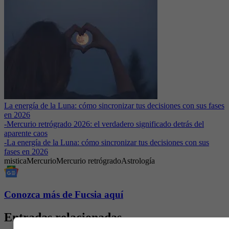
La energía de la Luna: cómo sincronizar tus decisiones con sus fases
en 2026
-
Mercurio retrógrado 2026: el verdadero significado detrás del
aparente caos
-
La energía de la Luna: cómo sincronizar tus decisiones con sus
fases en 2026
mistica
Mercurio
Mercurio retrógrado
Astrología
Conozca más de Fucsia aquí
Entradas relacionadas