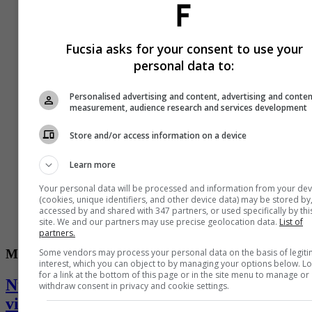
Fucsia asks for your consent to use your
personal data to:
Personalised advertising and content, advertising and conte
measurement, audience research and services development
Store and/or access information on a device
Learn more
Your personal data will be processed and information from your dev
(cookies, unique identifiers, and other device data) may be stored by
accessed by and shared with 347 partners, or used specifically by thi
site. We and our partners may use precise geolocation data.
List of
partners.
Some vendors may process your personal data on the basis of legit
Mística
interest, which you can object to by managing your options below. L
for a link at the bottom of this page or in the site menu to manage or
Numerología: qué significa tu número de
withdraw consent in privacy and cookie settings.
vida y cómo calcularlo