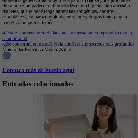
diferencia generacional muy fuerte para la crianza y los problemas
de salud como padecer enfermedades como hipertensión arterial o
diabetes, que el bebé tenga anomalías congénitas, abortos
espontáneos, embarazo múltiple, entre otros riesgos tanto para la
madre como para el bebé.
-
Octavo conversatorio de lactancia materna: un compromiso con la
salud infantil
-
¿Se convertirá en mamá? Nela confiesa sus secretos más profundos
Maternidad
Embarazo
Mujeres
Salud
Conozca más de Fucsia aquí
Entradas relacionadas