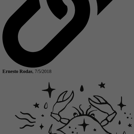
Ernesto Rodas
,
7/5/2018