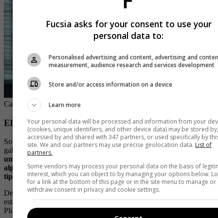
Fucsia asks for your consent to use your
personal data to:
Personalised advertising and content, advertising and conte
measurement, audience research and services development
Store and/or access information on a device
Catherine Zeta Jones as Morticia
| Foto:
Netflix
Learn more
Your personal data will be processed and information from your dev
El labial de Catherine Zeta-Jones
(cookies, unique identifiers, and other device data) may be stored by
accessed by and shared with 347 partners, or used specifically by thi
Sobre la creación del estilo de Morticia, interpretada por la
site. We and our partners may use precise geolocation data.
List of
galardonada Catherine Zeta-Jones, Tara sostiene ”
quería alejarme
partners.
un poco de la Morticia tradicional, quería presentar algo nuevo,
Some vendors may process your personal data on the basis of legit
algo fresco, algo un poco más actual. Así que jugamos con más
interest, which you can object to by managing your options below. L
tipos de púrpuras y
smokey eyes“.
for a link at the bottom of this page or in the site menu to manage or
withdraw consent in privacy and cookie settings.
Dentro de las tendencias de maquillaje que ha creado la exitosa serie
está el color de labios que usa la actriz. Se trata del tono Bruiced
Plum de la marca Tom Ford que, lamentablemente para todas las