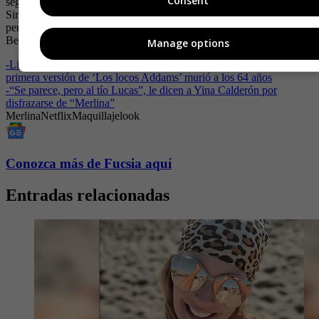
Consent
seguidoras de la marca, se encuentra descontinuado en el mercado.
Sin embargo, la maquilladora de la serie asegura que el dupe
perfecto para lograr el tono es MAC Love Me Liquid Lip Colour in
Been There, Plum That.
Manage options
-
Lisa Loring, la actriz que dio vida a Merlina (Wednesday) en la
primera versión de ‘Los locos Addams’ murió a los 64 años
-
“Se parece, pero al tío Lucas”, le dicen a Yina Calderón por
disfrazarse de “Merlina”
Merlina
Netflix
Maquillaje
look
Conozca más de Fucsia aquí
Entradas relacionadas