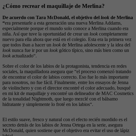
¿Cómo recrear el maquillaje de Merlina?
De acuerdo con Tara McDonald, el objetivo del
look
de Merlina
“
era presentarle a esta generación una nueva Merlina Addams,
especialmente porque el mundo solo conoce a Merlina cuando era
niña. Así que tuve la oportunidad de crear un
look
completamente
nuevo para ella ahora que está en el colegio. Esta era la primera vez
que todos iban a hacer un
look
de Merlina adolescente y la idea del
look
nunca fue ir por un
look
gótico típico, sino más bien como un
look
actualizado“.
Sobre el color de los labios de la protagonista, tendencia en redes
sociales, la maquilladora asegura que “el proceso comenzó tratando
de encontrar el color de labios correcto. Eso fue lo más importante
para nosotros, no fue fácil. Finalmente, entre los ensayos de Jenna
de violinchero y con el director encontré el color adecuado, busqué
en mi kit de maquillaje y encontré un delineador de MAC Cosmetics
de la tonalidad Nightmoth, que luego mezclé con el bálsamo
hidratante y simplemente lo froté en los labios“.
El estilo suave, fresco y natural con el efecto recién mordido es el
secreto detrás de los labios de Jenna Ortega en la serie, asegura
McDonald, quien sostiene que el objetivo era evitar el uso de lápiz
labial.