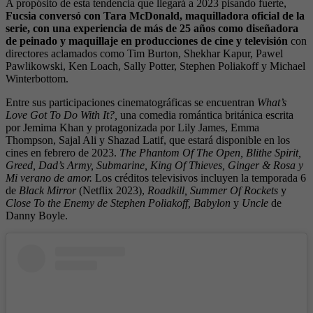
A propósito de esta tendencia que llegará a 2023 pisando fuerte,
Fucsia conversó con Tara McDonald, maquilladora oficial de la
serie, con una experiencia de más de 25 años como diseñadora
de peinado y maquillaje en producciones de cine y televisión
con
directores aclamados como Tim Burton, Shekhar Kapur, Pawel
Pawlikowski, Ken Loach, Sally Potter, Stephen Poliakoff y Michael
Winterbottom.
Entre sus participaciones cinematográficas se encuentran
What’s
Love Got To Do With It?,
una comedia romántica británica escrita
por Jemima Khan y protagonizada por Lily James, Emma
Thompson, Sajal Ali y Shazad Latif, que estará disponible en los
cines en febrero de 2023.
The Phantom Of The Open, Blithe Spirit,
Greed, Dad’s Army, Submarine, King Of Thieves, Ginger & Rosa y
Mi verano de amor.
Los créditos televisivos incluyen la temporada 6
de
Black Mirror
(Netflix 2023),
Roadkill, Summer Of Rockets
y
Close To the Enemy de Stephen Poliakoff, Babylon
y
Uncle
de
Danny Boyle.