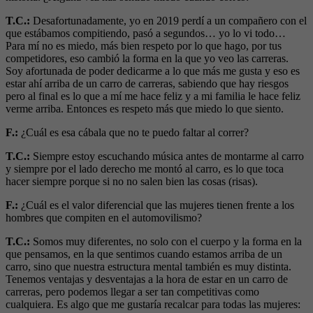
T.C.:
Desafortunadamente, yo en 2019 perdí a un compañero con el
que estábamos compitiendo, pasó a segundos… yo lo vi todo…
Para mí no es miedo, más bien respeto por lo que hago, por tus
competidores, eso cambió la forma en la que yo veo las carreras.
Soy afortunada de poder dedicarme a lo que más me gusta y eso es
estar ahí arriba de un carro de carreras, sabiendo que hay riesgos
pero al final es lo que a mí me hace feliz y a mi familia le hace feliz
verme arriba. Entonces es respeto más que miedo lo que siento.
F.:
¿Cuál es esa cábala que no te puedo faltar al correr?
T.C.:
Siempre estoy escuchando música antes de montarme al carro
y siempre por el lado derecho me montó al carro, es lo que toca
hacer siempre porque si no no salen bien las cosas (risas).
F.:
¿Cuál es el valor diferencial que las mujeres tienen frente a los
hombres que compiten en el automovilismo?
T.C.:
Somos muy diferentes, no solo con el cuerpo y la forma en la
que pensamos, en la que sentimos cuando estamos arriba de un
carro, sino que nuestra estructura mental también es muy distinta.
Tenemos ventajas y desventajas a la hora de estar en un carro de
carreras, pero podemos llegar a ser tan competitivas como
cualquiera. Es algo que me gustaría recalcar para todas las mujeres: