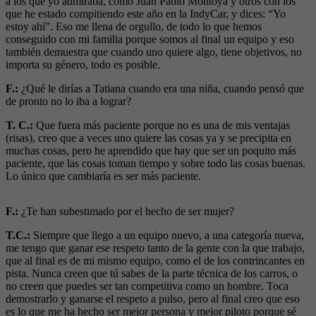
a los que yo admiraba, como Juan Pablo Montoya y otros con los
que he estado compitiendo este año en la IndyCar, y dices: “Yo
estoy ahí”. Eso me llena de orgullo, de todo lo que hemos
conseguido con mi familia porque somos al final un equipo y eso
también demuestra que cuando uno quiere algo, tiene objetivos, no
importa su género, todo es posible.
F.:
¿Qué le dirías a Tatiana cuando era una niña, cuando pensó que
de pronto no lo iba a lograr?
T. C.:
Que fuera más paciente porque no es una de mis ventajas
(risas), creo que a veces uno quiere las cosas ya y se precipita en
muchas cosas, pero he aprendido que hay que ser un poquito más
paciente, que las cosas toman tiempo y sobre todo las cosas buenas.
Lo único que cambiaría es ser más paciente.
F.:
¿Te han subestimado por el hecho de ser mujer?
T.C.:
Siempre que llego a un equipo nuevo, a una categoría nueva,
me tengo que ganar ese respeto tanto de la gente con la que trabajo,
que al final es de mi mismo equipo, como el de los contrincantes en
pista. Nunca creen que tú sabes de la parte técnica de los carros, o
no creen que puedes ser tan competitiva como un hombre. Toca
demostrarlo y ganarse el respeto a pulso, pero al final creo que eso
es lo que me ha hecho ser mejor persona y mejor piloto porque sé