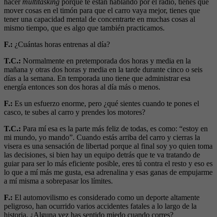
hacer
multitasking
porque te están hablando por el radio, tienes que
mover cosas en el timón para que el carro vaya mejor, tienes que
tener una capacidad mental de concentrarte en muchas cosas al
mismo tiempo, que es algo que también practicamos.
F.:
¿Cuántas horas entrenas al día?
T.C.:
Normalmente en pretemporada dos horas y media en la
mañana y otras dos horas y media en la tarde durante cinco o seis
días a la semana. En temporada uno tiene que administrar esa
energía entonces son dos horas al día más o menos.
F.:
Es un esfuerzo enorme, pero ¿qué sientes cuando te pones el
casco, te subes al carro y prendes los motores?
T.C.:
Para mí esa es la parte más feliz de todas, es como: “estoy en
mi mundo, yo mando”. Cuando estás arriba del carro y cierras la
visera es una sensación de libertad porque al final soy yo quien toma
las decisiones, si bien hay un equipo detrás que te va tratando de
guiar para ser lo más eficiente posible, eres tú contra el resto y eso es
lo que a mí más me gusta, esa adrenalina y esas ganas de empujarme
a mí misma a sobrepasar los límites.
F.:
El automovilismo es considerado como un deporte altamente
peligroso, han ocurrido varios accidentes fatales a lo largo de la
historia. ¿Alguna vez has sentido miedo cuando corres?