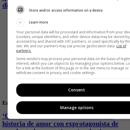
difícil momento
Store and/or access information on a device
Learn more
Your personal data will be processed and information from your dev
(cookies, unique identifiers, and other device data) may be stored by
accessed by and shared with 347 partners, or used specifically by thi
site. We and our partners may use precise geolocation data.
List of
partners.
Some vendors may process your personal data on the basis of legit
interest, which you can object to by managing your options below. L
for a link at the bottom of this page or in the site menu to manage or
withdraw consent in privacy and cookie settings.
Consent
Entretenimiento
Manage options
‘Catú’ de ‘La isla de los famosos’ y su
historia de amor con exprotagonista de