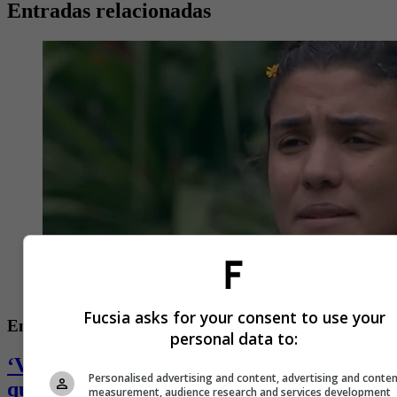
Entradas relacionadas
Fucsia asks for your consent to use your
Entretenimiento
personal data to:
‘Valkyria’, ganadora del ‘Desafió’, se
Personalised advertising and content, advertising and conte
quebró y desahogó en redes: pasa por
measurement, audience research and services development