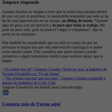
Amparo responde
Aunque muchos se niegan a creer que la actriz haya pasado menos
de una vez por el quirófano, la manizaleña respondió que solo se ha
hecho una intervención en su cuerpo,
un lifting de busto. “
Quemé
algo de grasa con mi ejercicio y
lo poco que tenía se redujo.
Me
puse un poco más, para no parecer vulgar o voluptuosa”, dijo la
actriz en su momento.
Ella también ha manifestado que no está en contra de que las
personas se hagan una que otra intervención quirúrgica si quiere
verse mucho mejor. Ella considera que quien quiera y pueda
someterse a algún tratamiento estético para sentirse mejor, que lo
hagan.
-
“No hable por mí”: Amparo Grisales ‘frenó en seco’ a imitador de
Vicente Fernández en ‘Yo me llamo’
-
“No vengan con que uno los odia”, Amparo Grisales responde a
ataque de imitadora de Celia Cruz
Amparo Grisales
Yo me llamo
Canal Caracol
cirugía
Conozca más de Fucsia aquí