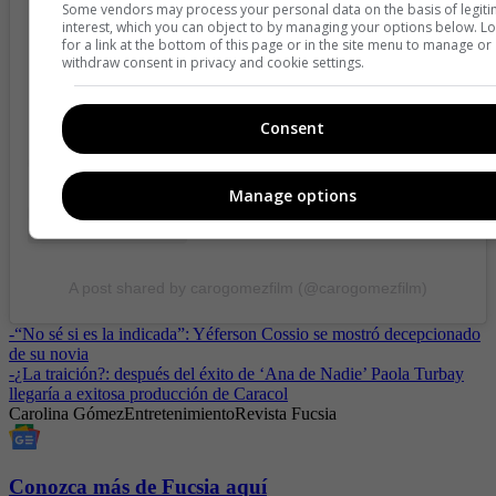
Some vendors may process your personal data on the basis of legit
interest, which you can object to by managing your options below. L
View this post on Instagram
for a link at the bottom of this page or in the site menu to manage or
withdraw consent in privacy and cookie settings.
Consent
Manage options
A post shared by carogomezfilm (@carogomezfilm)
-
“No sé si es la indicada”: Yéferson Cossio se mostró decepcionado
de su novia
-
¿La traición?: después del éxito de ‘Ana de Nadie’ Paola Turbay
llegaría a exitosa producción de Caracol
Carolina Gómez
Entretenimiento
Revista Fucsia
Conozca más de Fucsia aquí