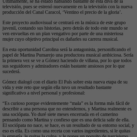
Últimamente, se ha estado hablando bastante de esta diva de la
televisión, pues se estrenó nuevamente en la televisión con la nueva
producción del Canal Caracol, ‘Ventino el precio de la gloria’.
Este proyecto audiovisual se centrará en la música de este grupo
juvenil, contando sus historias, pero detrás de todo este mundo se
ven envueltas en un plan vengativo por parte de una misteriosa
mujer cuyo objetivo principal es dañarles su carrera musical.
En esta oportunidad Carolina será la antagonista, personificando el
papel de Martina Pumarejo una productora musical ambiciosa. Sería
la primera vez se ve a Gómez haciendo de villana, por lo que todos
sus seguidores y admiradores están bastante ansiosos por lo que
sucederá.
Gómez dialogó con el diario El País sobre esta nueva etapa de su
vida y este reto que según ella tuvo un resultado bastante
significativo a nivel personal y profesional:
“Es curioso porque evidentemente “mala” es la forma más fácil de
describir a una persona que no entendemos, y Martina realmente es
una sociópata. Yo duré siete meses encerrada en el camerino
pensando como Martina y confieso que es una delicia salir de ella.
El sociópata no nace, se hace, es un resultado de su entorno social, y
eso es ella. Es como una receta con varios ingredientes, si le quitas
la empatía, le quitas la culpa, y le pones un poquito de narcisismo,