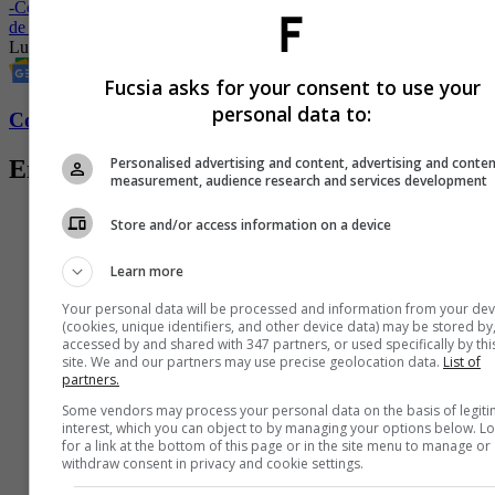
-
Con lágrimas en los ojos, Luly Bossa se refirió al estado de salud
de su hijo
Luly Bossa
Maltrato
Violencia contra la mujer
Fiscalía
Fucsia asks for your consent to use your
personal data to:
Conozca más de Fucsia aquí
Personalised advertising and content, advertising and conte
Entradas relacionadas
measurement, audience research and services development
Store and/or access information on a device
Learn more
Your personal data will be processed and information from your dev
(cookies, unique identifiers, and other device data) may be stored by
accessed by and shared with 347 partners, or used specifically by thi
site. We and our partners may use precise geolocation data.
List of
partners.
Some vendors may process your personal data on the basis of legit
interest, which you can object to by managing your options below. L
for a link at the bottom of this page or in the site menu to manage or
withdraw consent in privacy and cookie settings.