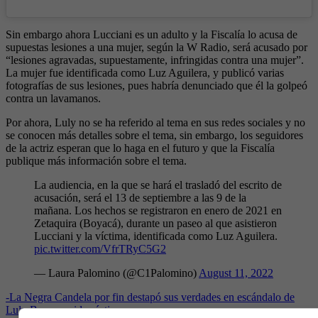
Sin embargo ahora Lucciani es un adulto y la Fiscalía lo acusa de
supuestas lesiones a una mujer, según la W Radio, será acusado por
“lesiones agravadas, supuestamente, infringidas contra una mujer”.
La mujer fue identificada como Luz Aguilera, y publicó varias
fotografías de sus lesiones, pues habría denunciado que él la golpeó
contra un lavamanos.
Por ahora, Luly no se ha referido al tema en sus redes sociales y no
se conocen más detalles sobre el tema, sin embargo, los seguidores
de la actriz esperan que lo haga en el futuro y que la Fiscalía
publique más información sobre el tema.
La audiencia, en la que se hará el trasladó del escrito de
acusación, será el 13 de septiembre a las 9 de la
mañana. Los hechos se registraron en enero de 2021 en
Zetaquira (Boyacá), durante un paseo al que asistieron
Lucciani y la víctima, identificada como Luz Aguilera.
pic.twitter.com/VfrTRyC5G2
— Laura Palomino (@C1Palomino)
August 11, 2022
-
La Negra Candela por fin destapó sus verdades en escándalo de
Luly Bossa y video íntimo