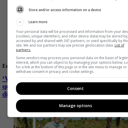
Store and/or access information on a device
Learn more
Your personal data will be processed and information from your dev
(cookies, unique identifiers, and other device data) may be stored by
accessed by and shared with 347 partners, or used specifically by thi
site. We and our partners may use precise geolocation data.
List of
partners.
Some vendors may process your personal data on the basis of legit
interest, which you can object to by managing your options below. L
Entretenimiento
for a link at the bottom of this page or in the site menu to manage or
withdraw consent in privacy and cookie settings.
‘Valkyria’, ganadora del ‘Desafió’, se
quebró y desahogó en redes: pasa por
Consent
difícil momento
Manage options