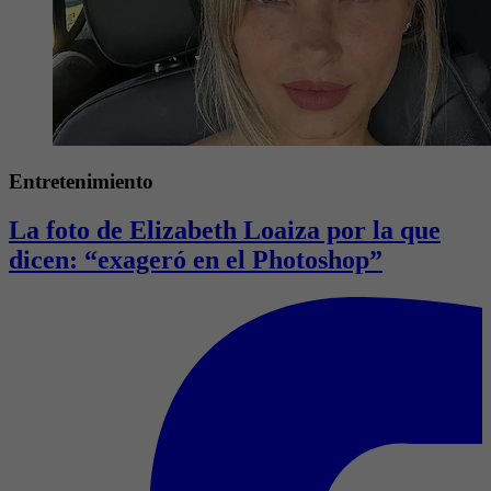
Entretenimiento
La foto de Elizabeth Loaiza por la que
dicen: “exageró en el Photoshop”