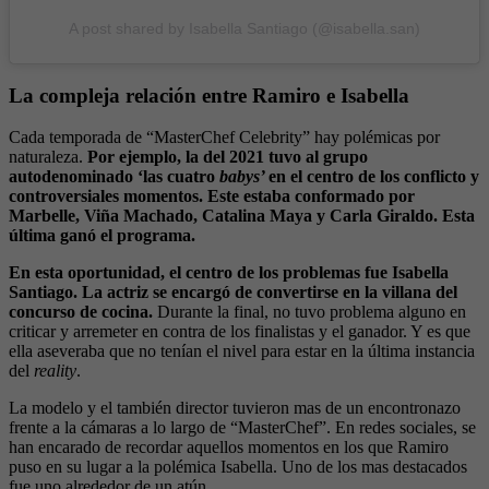
A post shared by Isabella Santiago (@isabella.san)
La compleja relación entre Ramiro e Isabella
Cada temporada de “MasterChef Celebrity” hay polémicas por
naturaleza.
Por ejemplo, la del 2021 tuvo al grupo
autodenominado ‘las cuatro
babys’
en el centro de los conflicto y
controversiales momentos. Este estaba conformado por
Marbelle, Viña Machado, Catalina Maya y Carla Giraldo. Esta
última ganó el programa.
En esta oportunidad, el centro de los problemas fue Isabella
Santiago. La actriz se encargó de convertirse en la villana del
concurso de cocina.
Durante la final, no tuvo problema alguno en
criticar y arremeter en contra de los finalistas y el ganador. Y es que
ella aseveraba que no tenían el nivel para estar en la última instancia
del
reality
.
La modelo y el también director tuvieron mas de un encontronazo
frente a la cámaras a lo largo de “MasterChef”. En redes sociales, se
han encarado de recordar aquellos momentos en los que Ramiro
puso en su lugar a la polémica Isabella. Uno de los mas destacados
fue uno alrededor de un atún.