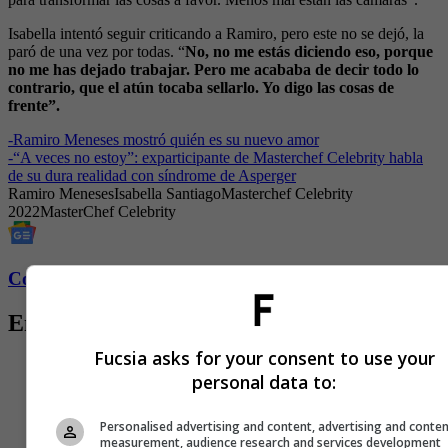
Isabella intentó seguir criticando a Ramiro, pero este no se dejó, la
paró de una vez por todas. “
No, no me estás diciendo eso, porque
no me has dejado trabajar. Pero me acababa de decir todo lo
contrario, que el atún tocaba sellarlo. Yo digo las cosas de
frente”.
-
Ramiro Meneses mostró quién es su nuevo amor
-
“A veces no estoy”: exparticipante de Masterchef Celebrity habla
de su dura realidad con síndrome de Asperger
Ramiro Meneses
Isabella Santiago
Masterchef Celebrity
2022
MasterChef Celebrity
Conozca más de Fucsia aquí
Entradas relacionadas
Fucsia asks for your consent to use your
personal data to:
Personalised advertising and content, advertising and conte
measurement, audience research and services development