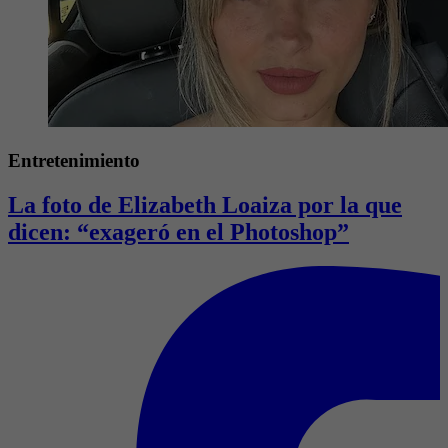
Entretenimiento
La foto de Elizabeth Loaiza por la que
dicen: “exageró en el Photoshop”