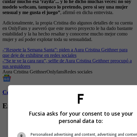
cuidar mucho esa ‘rayita’... y lo he dicho muchas veces: no soy
modelo webcam, tampoco lo pretendo, pero si soy una mujer
sensual y me gusta el juego”
, afirmó en dicha entrevista.
Adicionalmente, la propia Cristina dio algunos detalles de su cuenta
en OnlyFans y aseveró que este nuevo proyecto le ha dado bastante
estabilidad y la ha hecho resaltar y conocerse mucho mejor como
mujer y así poder explotar toda su sensualidad.
-
“Respete la Semana Santa”: piden a Aura Cristina Geithner para
que deje de exhibirse en redes sociales
-
“Se te ve la cara rara”, selfie de Aura Cristina Geithner preocupó a
sus seguidores
Aura Cristina Geithner
Onlyfans
Redes sociales
Conozca más de Fucsia aquí
Entradas relacionadas
Fucsia asks for your consent to use your
personal data to:
Personalised advertising and content, advertising and conte