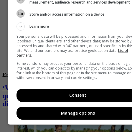
measurement, audience research and services development
Store and/or access information on a device
Learn more
Your personal data will be processed and information from your dev
(cookies, unique identifiers, and other device data) may be stored by
accessed by and shared with 347 partners, or used specifically by thi
site. We and our partners may use precise geolocation data.
List of
partners.
Some vendors may process your personal data on the basis of legit
interest, which you can object to by managing your options below. L
for a link at the bottom of this page or in the site menu to manage or
Entretenimiento
withdraw consent in privacy and cookie settings.
‘Valkyria’, ganadora del ‘Desafió’, se
quebró y desahogó en redes: pasa por
Consent
difícil momento
Manage options