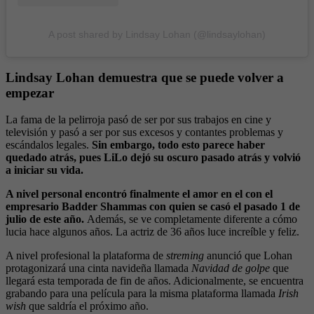
A post shared by Lindsay Lohan (@lindsaylohan)
Lindsay Lohan demuestra que se puede volver a
empezar
La fama de la pelirroja pasó de ser por sus trabajos en cine y
televisión y pasó a ser por sus excesos y contantes problemas y
escándalos legales.
Sin embargo, todo esto parece haber
quedado atrás, pues LiLo dejó su oscuro pasado atrás y volvió
a iniciar su vida.
A nivel personal encontró finalmente el amor en el con el
empresario Badder Shammas con quien se casó el pasado 1 de
julio de este año.
Además, se ve completamente diferente a cómo
lucia hace algunos años. La actriz de 36 años luce increíble y feliz.
A nivel profesional la plataforma de
streming
anunció que Lohan
protagonizará una cinta navideña llamada
Navidad de golpe
que
llegará esta temporada de fin de años. Adicionalmente, se encuentra
grabando para una película para la misma plataforma llamada
Irish
wish
que saldría el próximo año.