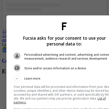
A post shared by Netflix Latinoamérica (@netflixlat)
-
Lindsay Lohan, así fue el baby shower de su primer hijo
-
Lindsay Lohan espera a su primer hijo: así confirmó que está
Fucsia asks for your consent to use your
embarazada
personal data to:
Lindsay Lohan
Hollywood
Cine
Personalised advertising and content, advertising and conte
measurement, audience research and services development
Conozca más de Fucsia aquí
Store and/or access information on a device
Entradas relacionadas
Learn more
Your personal data will be processed and information from your dev
(cookies, unique identifiers, and other device data) may be stored by
accessed by and shared with 347 partners, or used specifically by thi
site. We and our partners may use precise geolocation data.
List of
partners.