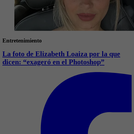
Entretenimiento
La foto de Elizabeth Loaiza por la que
dicen: “exageró en el Photoshop”