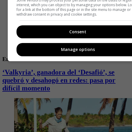
Some vendors may process your personal data on the basis of legit
interest, which you can object to by managing your options below. L
for a link at the bottom of this page or in the site menu to manage or
withdraw consent in privacy and cookie settings.
Consent
Manage options
Entretenimiento
‘Valkyria’, ganadora del ‘Desafió’, se
quebró y desahogó en redes: pasa por
difícil momento