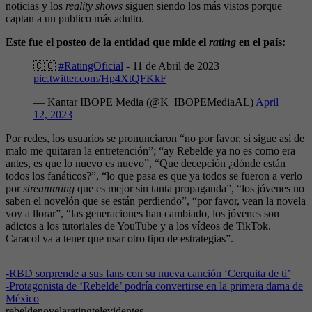
noticias y los
reality shows
siguen siendo los más vistos porque
captan a un publico más adulto.
Este fue el posteo de la entidad que mide el
rating
en el país:
🇨🇴
#RatingOficial
- 11 de Abril de 2023
pic.twitter.com/Hp4XtQFKkF
— Kantar IBOPE Media (@K_IBOPEMediaAL)
April
12, 2023
Por redes, los usuarios se pronunciaron “no por favor, si sigue así de
malo me quitaran la entretención”; “ay Rebelde ya no es como era
antes, es que lo nuevo es nuevo”, “Que decepción ¿dónde están
todos los fanáticos?”, “lo que pasa es que ya todos se fueron a verlo
por
streamming
que es mejor sin tanta propaganda”, “los jóvenes no
saben el novelón que se están perdiendo”, “por favor, vean la novela
voy a llorar”, “las generaciones han cambiado, los jóvenes son
adictos a los tutoriales de YouTube y a los vídeos de TikTok.
Caracol va a tener que usar otro tipo de estrategias”.
-
RBD sorprende a sus fans con su nueva canción ‘Cerquita de ti’
-
Protagonista de ‘Rebelde’ podría convertirse en la primera dama de
México
rebelde
novela
rating
televidentes