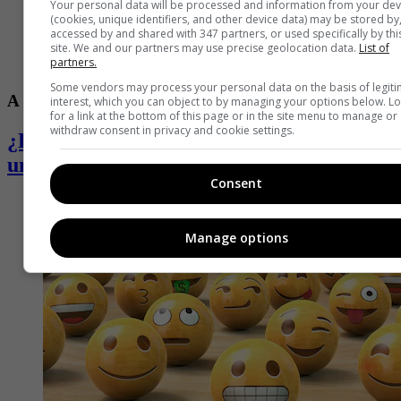
Your personal data will be processed and information from your dev
(cookies, unique identifiers, and other device data) may be stored by
accessed by and shared with 347 partners, or used specifically by thi
site. We and our partners may use precise geolocation data.
List of
partners.
Some vendors may process your personal data on the basis of legit
A Grito Herido
interest, which you can object to by managing your options below. L
for a link at the bottom of this page or in the site menu to manage or
withdraw consent in privacy and cookie settings.
¿Es bueno llorar para intentar superar
una tusa amorosa?
Consent
Manage options