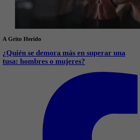
A Grito Herido
¿Quién se demora más en superar una
tusa: hombres o mujeres?