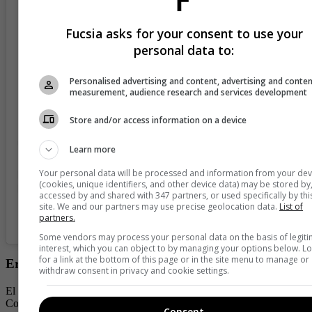
Fucsia asks for your consent to use your
personal data to:
View this post on Instagram
Personalised advertising and content, advertising and conte
measurement, audience research and services development
Store and/or access information on a device
Learn more
Your personal data will be processed and information from your dev
(cookies, unique identifiers, and other device data) may be stored by
accessed by and shared with 347 partners, or used specifically by thi
site. We and our partners may use precise geolocation data.
List of
partners.
A post shared by New York Times Fashion & Style (@nytstyle)
Some vendors may process your personal data on the basis of legit
interest, which you can object to by managing your options below. L
for a link at the bottom of this page or in the site menu to manage or
Eric Adams y Tracey Collins
withdraw consent in privacy and cookie settings.
El alcalde de Nueva York llegó a la gala con su pareja, Tracey
Collins. El político llegó pisando fuerte, ya que su atuendo era más
Consent