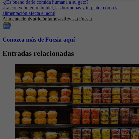
-
¿Es bueno darle comida humana a su gato?
-
La conexión entre tu piel, las hormonas y tu plato: cómo la
alimentación afecta el acné
Alimentación
Nutrición
famosas
Revista Fucsia
Conozca más de Fucsia aquí
Entradas relacionadas