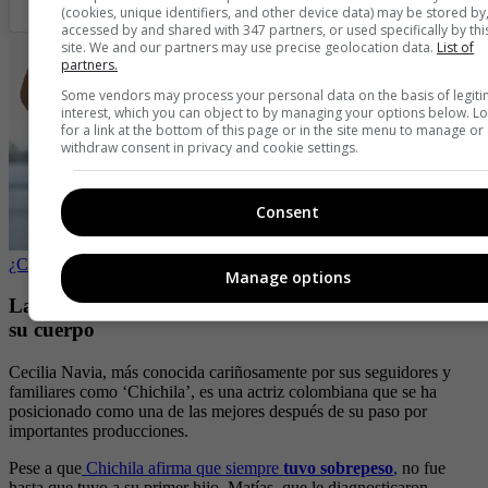
(cookies, unique identifiers, and other device data) may be stored by
accessed by and shared with 347 partners, or used specifically by thi
site. We and our partners may use precise geolocation data.
List of
partners.
Some vendors may process your personal data on the basis of legit
interest, which you can object to by managing your options below. L
for a link at the bottom of this page or in the site menu to manage or
withdraw consent in privacy and cookie settings.
Consent
¿Cómo tener un abdomen plano en una semana?
Manage options
La estricta dieta con la que Chichila Navia renovó
su cuerpo
Cecilia Navia, más conocida cariñosamente por sus seguidores y
familiares como ‘Chichila’, es una actriz colombiana que se ha
posicionado como una de las mejores después de su paso por
importantes producciones.
Pese a que
Chichila afirma que siempre
tuvo sobrepeso
,
no fue
hasta que tuvo a su primer hijo, Matías, que le diagnosticaron