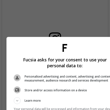
View this post on Instagram
Fucsia asks for your consent to use your
personal data to:
Personalised advertising and content, advertising and conte
measurement, audience research and services development
Store and/or access information on a device
Learn more
Your personal data will be processed and information from your dev
A post shared by Kim Kardashian (@kimkardashian)