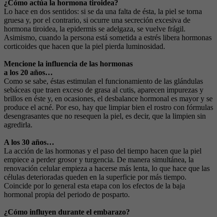
¿Cómo actúa la hormona tiroidea?
Lo hace en dos sentidos: si se da una falta de ésta, la piel se torna
gruesa y, por el contrario, si ocurre una secreción excesiva de
hormona tiroidea, la epidermis se adelgaza, se vuelve frágil.
Asimismo, cuando la persona está sometida a estrés libera hormonas
corticoides que hacen que la piel pierda luminosidad.
Mencione la influencia de las hormonas
a los 20 años…
Como se sabe, éstas estimulan el funcionamiento de las glándulas
sebáceas que traen exceso de grasa al cutis, aparecen impurezas y
brillos en éste y, en ocasiones, el desbalance hormonal es mayor y se
produce el acné. Por eso, hay que limpiar bien el rostro con fórmulas
desengrasantes que no resequen la piel, es decir, que la limpien sin
agredirla.
A los 30 años…
La acción de las hormonas y el paso del tiempo hacen que la piel
empiece a perder grosor y turgencia. De manera simultánea, la
renovación celular empieza a hacerse más lenta, lo que hace que las
células deterioradas queden en la superficie por más tiempo.
Coincide por lo general esta etapa con los efectos de la baja
hormonal propia del periodo de posparto.
¿Cómo influyen durante el embarazo?