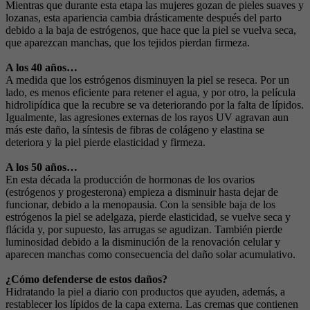
Mientras que durante esta etapa las mujeres gozan de pieles suaves y
lozanas, esta apariencia cambia drásticamente después del parto
debido a la baja de estrógenos, que hace que la piel se vuelva seca,
que aparezcan manchas, que los tejidos pierdan firmeza.
A los 40 años…
A medida que los estrógenos disminuyen la piel se reseca. Por un
lado, es menos eficiente para retener el agua, y por otro, la película
hidrolipídica que la recubre se va deteriorando por la falta de lípidos.
Igualmente, las agresiones externas de los rayos UV agravan aun
más este daño, la síntesis de fibras de colágeno y elastina se
deteriora y la piel pierde elasticidad y firmeza.
A los 50 años…
En esta década la producción de hormonas de los ovarios
(estrógenos y progesterona) empieza a disminuir hasta dejar de
funcionar, debido a la menopausia. Con la sensible baja de los
estrógenos la piel se adelgaza, pierde elasticidad, se vuelve seca y
flácida y, por supuesto, las arrugas se agudizan. También pierde
luminosidad debido a la disminución de la renovación celular y
aparecen manchas como consecuencia del daño solar acumulativo.
¿Cómo defenderse de estos daños?
Hidratando la piel a diario con productos que ayuden, además, a
restablecer los lípidos de la capa externa. Las cremas que contienen