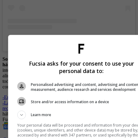
A post shared by Cambio hábitos alimentación (@mishmashladies)
Somos Claudia y Camila Torres y somos
coaches
en cambio de
Fucsia asks for your consent to use your
hábitos.
Nuestra misión es que las personas logren un bienestar
personal data to:
integral. Enseñamos a las personas a implementar hábitos de
alimentación saludable de una manera efectiva y que perdure para
toda la vida, por medio de espacios como redes sociales, talleres,
Personalised advertising and content, advertising and conte
conferencias, charlas e infoproductos digitales.
measurement, audience research and services development
-
Ensúciate para sanar: la revolución del ‘Dirty Wellness’
Store and/or access information on a device
-
Las proteínas y la salud femenina: su importancia y algunas
recomendaciones para las mujeres mayores de 40 años
hábitos saludables
Salud
Naturaleza
Medio ambiente
Revista
Learn more
Fucsia
Productos de aseo
Your personal data will be processed and information from your dev
(cookies, unique identifiers, and other device data) may be stored by
accessed by and shared with 347 partners, or used specifically by thi