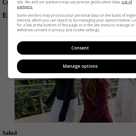
Conozca más de Fucsia aquí
site. We and our partners may use precise geolocation data.
List of
partners.
Entradas relacionadas
Some vendors may process your personal data on the basis of legit
interest, which you can object to by managing your options below. L
for a link at the bottom of this page or in the site menu to manage or
withdraw consent in privacy and cookie settings.
Consent
Manage options
Salud