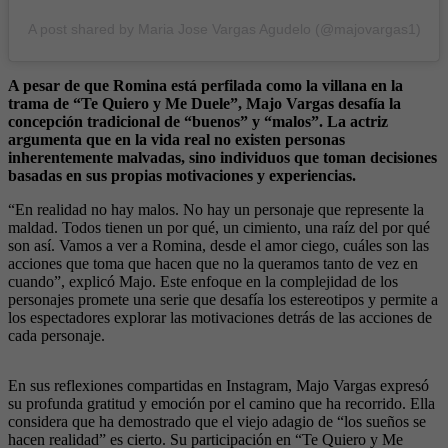
A post shared by Maria Jose Vargas Agudelo (@majovargas1)
A pesar de que Romina está perfilada como la villana en la
trama de “Te Quiero y Me Duele”, Majo Vargas desafía la
concepción tradicional de “buenos” y “malos”. La actriz
argumenta que en la vida real no existen personas
inherentemente malvadas, sino individuos que toman decisiones
basadas en sus propias motivaciones y experiencias.
“En realidad no hay malos. No hay un personaje que represente la
maldad. Todos tienen un por qué, un cimiento, una raíz del por qué
son así. Vamos a ver a Romina, desde el amor ciego, cuáles son las
acciones que toma que hacen que no la queramos tanto de vez en
cuando”, explicó Majo. Este enfoque en la complejidad de los
personajes promete una serie que desafía los estereotipos y permite a
los espectadores explorar las motivaciones detrás de las acciones de
cada personaje.
En sus reflexiones compartidas en Instagram, Majo Vargas expresó
su profunda gratitud y emoción por el camino que ha recorrido. Ella
considera que ha demostrado que el viejo adagio de “los sueños se
hacen realidad” es cierto. Su participación en “Te Quiero y Me