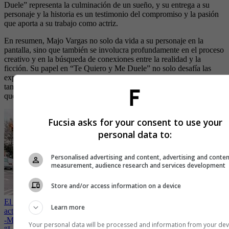
Duele” representa la culminación de un sueño, y su entrega a su
personaje y la historia es un testimonio del compromiso y la pasión
que aporta a su trabajo como actriz.
En resumen, Majo Vargas no solo da vida a su personaje en la
pantalla, sino que también se involucra profundamente en el proceso
creativo y en la búsqueda de conexiones entre la realidad y la
ficción. Su papel en “Te Quiero y Me Duele” no solo desafía las
expectativas tradicionales de los personajes villanos, sino que
también le permite vivir su propio sueño en el proceso, demostrando
que, en la vida y en el arte, los sueños pueden hacerse realidad.
Fucsia asks for your consent to use your
personal data to:
Personalised advertising and content, advertising and conte
measurement, audience research and services development
Store and/or access information on a device
El papel de villana que Majo Vargas le ganó a más de tres mil
Learn more
actrices para serie internacional
-
Maria José Vargas tiene novio y es un galán con el que trabajó en
Your personal data will be processed and information from your dev