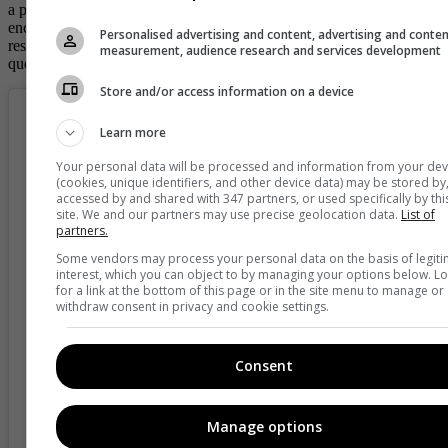
a partir de la gratitud se van desglosando muchos. En el libro van a
encontrar ejercicios del perdón, ejercicios del amor, ejercicios de
Personalised advertising and content, advertising and conte
respiración, porque no creo en una ciencia absoluta, entonces ahí es
measurement, audience research and services development
que van a encontrar ese botiquín de emergencia.
Store and/or access information on a device
Learn more
Your personal data will be processed and information from your dev
(cookies, unique identifiers, and other device data) may be stored by
accessed by and shared with 347 partners, or used specifically by thi
site. We and our partners may use precise geolocation data.
List of
partners.
Some vendors may process your personal data on the basis of legit
interest, which you can object to by managing your options below. L
for a link at the bottom of this page or in the site menu to manage or
withdraw consent in privacy and cookie settings.
Consent
View this post on Instagram
Manage options