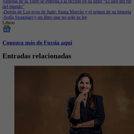
Vanessa de la Torre se entrega a la ficción en su libro “El olor del fin
del mundo”
-
Detrás de Los ecos de Jude: Joana Marcús y el origen de su historia
-
Sofía Spaggiari y un libro que no solo se lee
Libros
Conozca más de Fucsia aquí
Entradas relacionadas