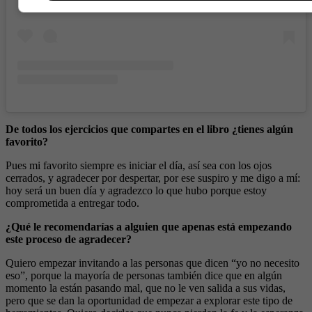
De todos los ejercicios que compartes en el libro ¿tienes algún
favorito?
Pues mi favorito siempre es iniciar el día, así sea con los ojos
cerrados, y agradecer por despertar, por ese suspiro y me digo a mí:
hoy será un buen día y agradezco lo que hubo porque estoy
comprometida a entregar todo.
¿Qué le recomendarías a alguien que apenas está empezando
este proceso de agradecer?
Quiero empezar invitando a las personas que dicen “yo no necesito
eso”, porque la mayoría de personas también dice que en algún
momento la están pasando mal, que no le ven salida a sus vidas,
pero que se dan la oportunidad de empezar a explorar este tipo de