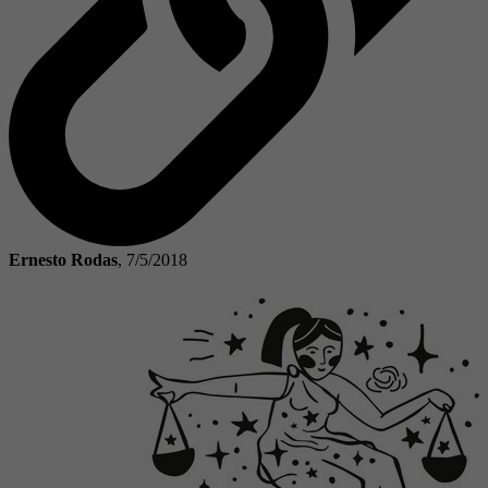
Ernesto Rodas
,
7/5/2018