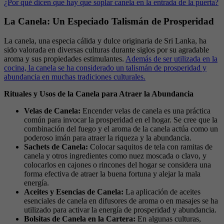
¿Por qué dicen que hay que soplar canela en la entrada de la puerta?
La Canela: Un Especiado Talismán de Prosperidad
La canela, una especia cálida y dulce originaria de Sri Lanka, ha
sido valorada en diversas culturas durante siglos por su agradable
aroma y sus propiedades estimulantes.
Además de ser utilizada en la
cocina, la canela se ha considerado un talismán de prosperidad y
abundancia en muchas tradiciones culturales.
Rituales y Usos de la Canela para Atraer la Abundancia
Velas de Canela:
Encender velas de canela es una práctica
común para invocar la prosperidad en el hogar. Se cree que la
combinación del fuego y el aroma de la canela actúa como un
poderoso imán para atraer la riqueza y la abundancia.
Sachets de Canela:
Colocar saquitos de tela con ramitas de
canela y otros ingredientes como nuez moscada o clavo, y
colocarlos en cajones o rincones del hogar se considera una
forma efectiva de atraer la buena fortuna y alejar la mala
energía.
Aceites y Esencias de Canela:
La aplicación de aceites
esenciales de canela en difusores de aroma o en masajes se ha
utilizado para activar la energía de prosperidad y abundancia.
Bolsitas de Canela en la Cartera:
En algunas culturas,