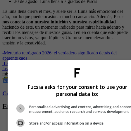
30 de agosto- Luna llena a 7 grados de Piscis
La luna llena cierra el mes, y suele ser la Luna más emocional del
año, por lo que puede ocasionar mucho cansancio. Además, Piscis
nos conecta con nuestra intuición y nuestra espiritualidad
haciendo de este, un momento indicado para mirar hacia adentro y
recibir los mensajes de nuestros guías. Ten en cuenta que esto puede
traer imprevistos, ya que Júpiter y Urano se unen elevando la
tensión y la creatividad.
-
Mercurio retrógrado 2026: el verdadero significado detrás del
aparente caos
-
La energía de la Luna: cómo sincronizar tus decisiones con sus
fases en 2026
mistica
Astros
Luna
energías
Agosto
Cambios
Fucsia asks for your consent to use your
personal data to:
Conozca más de Fucsia aquí
Entradas relacionadas
Personalised advertising and content, advertising and conte
measurement, audience research and services development
Store and/or access information on a device