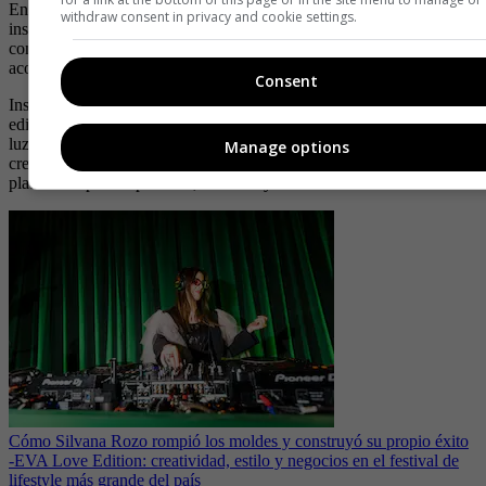
En esta edición, el concepto gira en torno a la transformación,
withdraw consent in privacy and cookie settings.
inspirado en la primavera y en una estética de elegancia francesa,
con flores, pájaros y luz que evocan nuevos comienzos y
acompañan el renacer de cada marca que hace parte.
Consent
Inspirada en la transformación y en el espíritu de la primavera, esta
edición apuesta por una narrativa visual llena de flores, pájaros y
luz, símbolos que evocan nuevos comienzos y acompañan el
Manage options
crecimiento de las marcas que encuentran en este espacio una
plataforma para expandirse, conectar y evolucionar.
Cómo Silvana Rozo rompió los moldes y construyó su propio éxito
-
EVA Love Edition: creatividad, estilo y negocios en el festival de
lifestyle más grande del país