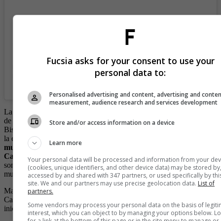
Fucsia asks for your consent to use your
personal data to:
Personalised advertising and content, advertising and conte
measurement, audience research and services development
La experiencia gastronómica también ocupa un lugar central. Cerca
de 90 propuestas se distribuyen entre espacios como Café Rosa,
Store and/or access information on a device
Bistró y Camelia, creando pausas dentro del recorrido y ampliando
la experiencia sensorial del visitante.
A esto se suma una agenda
Learn more
musical con más de 40 artistas y agrupaciones como Isa Roldán,
Camilo Pombo y Lyanna Cadil,
quienes llevarán al escenario
Your personal data will be processed and information from your dev
sonidos que van desde el jazz y los boleros hasta músicas del
(cookies, unique identifiers, and other device data) may be stored by
mundo.
accessed by and shared with 347 partners, or used specifically by thi
site. We and our partners may use precise geolocation data.
List of
Manteniendo su pilar social, la feria apoyará a la Fundación
partners.
Cardioinfantil – LaCardio, reafirmando su compromiso con
Some vendors may process your personal data on the basis of legit
iniciativas de impacto social.
interest, which you can object to by managing your options below. L
for a link at the bottom of this page or in the site menu to manage or