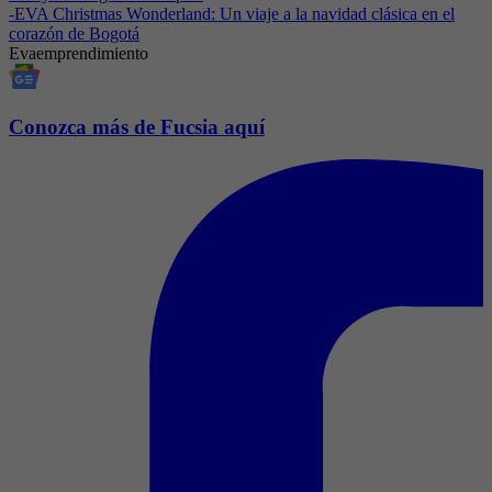
-
EVA Christmas Wonderland: Un viaje a la navidad clásica en el
corazón de Bogotá
Eva
emprendimiento
Conozca más de Fucsia aquí