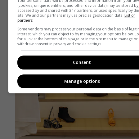
Your personal data will be processed and information from your dev
(cookies, unique identifiers, and other device data) may be stored by
accessed by and shared with 347 partners, or used specifically by thi
site. We and our partners may use precise geolocation data.
List of
partners.
Some vendors may process your personal data on the basis of legit
interest, which you can object to by managing your options below. L
for a link at the bottom of this page or in the site menu to manage or
withdraw consent in privacy and cookie settings.
Consent
Manage options