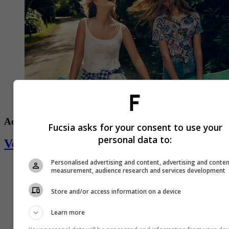
Actualidad
Fucsia asks for your consent to use your
personal data to:
Vestir a una nueva generación
Personalised advertising and content, advertising and conte
measurement, audience research and services development
Store and/or access information on a device
Learn more