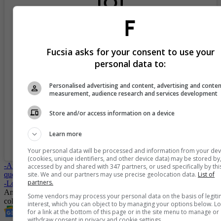
View this post on Instagram
Fucsia asks for your consent to use your
personal data to:
Personalised advertising and content, advertising and conte
measurement, audience research and services development
Store and/or access information on a device
Learn more
A post shared by La Chismosa (@la_chismosa_news)
Your personal data will be processed and information from your dev
(cookies, unique identifiers, and other device data) may be stored by
-
Andrea Serna marca la tendencia con una prenda de hombre que le
accessed by and shared with 347 partners, or used specifically by thi
site. We and our partners may use precise geolocation data.
List of
queda muy bien a las mujeres
partners.
-
Los triunfos de Andrea Serna después de ‘El Desafío’
Andrea Serna
El Desafío
Televisión colombiana
famosas
Some vendors may process your personal data on the basis of legit
colombianas
Entretenimiento
Farándula
interest, which you can object to by managing your options below. L
for a link at the bottom of this page or in the site menu to manage or
withdraw consent in privacy and cookie settings.