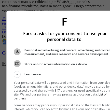
como tres semanas escribiendo por WhatsApp, por redes,
hablábamos muchísimo, hasta la madrugada”. Luego empezaron a
verse y con el tiempo se enamoraron.
-
Emotiva reacción de la mamá de James tras el nacimiento del
segundo bebé de Daniela Ospina
-
‘Hija de tigre sale pintada’. La incursión de Salomé, la hija de
Daniela Ospina, en las redes sociales
Fucsia asks for your consent to use your
Daniela Ospina
Revista Fucsia
Entretenimiento
personal data to:
Personalised advertising and content, advertising and conte
Conozca más de Fucsia aquí
measurement, audience research and services development
Entradas relacionadas
Store and/or access information on a device
Learn more
Your personal data will be processed and information from your dev
(cookies, unique identifiers, and other device data) may be stored by
accessed by and shared with 347 partners, or used specifically by thi
site. We and our partners may use precise geolocation data.
List of
partners.
Some vendors may process your personal data on the basis of legit
interest, which you can object to by managing your options below. L