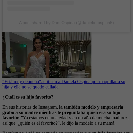
A post shared by Dani Ospina (@daniela_ospina5)
“Está muy pequeña”: critican a Daniela Ospina por maquillar a su
hija y ella no se quedó callada
¿Cuál es su hijo favorito?
En sus historias de Instagram
, la también modelo y empresaria
grabó a su madre mientras le preguntaba quién era su hijo
favorito:
”Ya estamos en una edad y en un año de mucha madurez,
así que, ¿quién es el favorito?”, le dijo la modelo a su mamá.