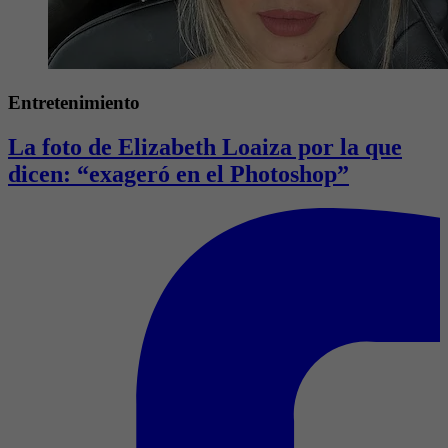
Entretenimiento
La foto de Elizabeth Loaiza por la que
dicen: “exageró en el Photoshop”