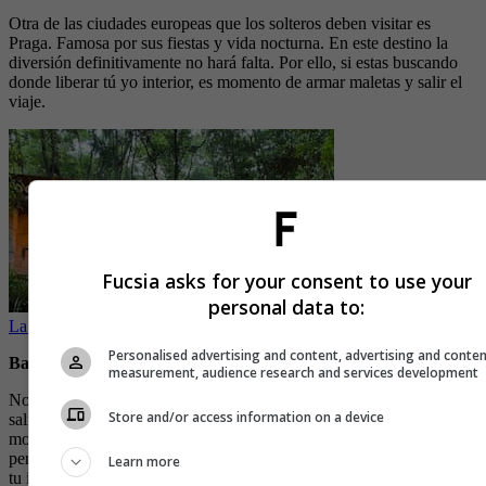
Otra de las ciudades europeas que los solteros deben visitar es
Praga. Famosa por sus fiestas y vida nocturna. En este destino la
diversión definitivamente no hará falta. Por ello, si estas buscando
donde liberar tú yo interior, es momento de armar maletas y salir el
viaje.
Fucsia asks for your consent to use your
personal data to:
La apuesta para visibilizar el arte mexicano a través del turismo
Personalised advertising and content, advertising and conte
Bali, Indonesia
measurement, audience research and services development
No todo es fiesta y si eres un soltero que busca desconectarse y
Store and/or access information on a device
salirse de la rutina, esta isla puede ser lo que estas buscando. Sus
montañas, arrecifes y famosos lugares de relajación pueden ser
perfectos. Las experiencias que se pueden vivir para conectarse con
Learn more
tu interior son un plan perfecto para los famosos ‘sin compromiso’.