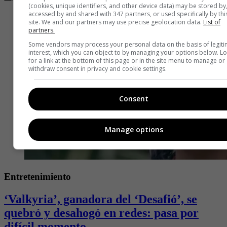
(cookies, unique identifiers, and other device data) may be stored by
accessed by and shared with 347 partners, or used specifically by thi
site. We and our partners may use precise geolocation data.
List of
partners.
Some vendors may process your personal data on the basis of legit
interest, which you can object to by managing your options below. L
for a link at the bottom of this page or in the site menu to manage or
withdraw consent in privacy and cookie settings.
Consent
Manage options
Entretenimiento
‘Valkyria’, ganadora del ‘Desafió’, se
quebró y desahogó en redes: pasa por
difícil momento