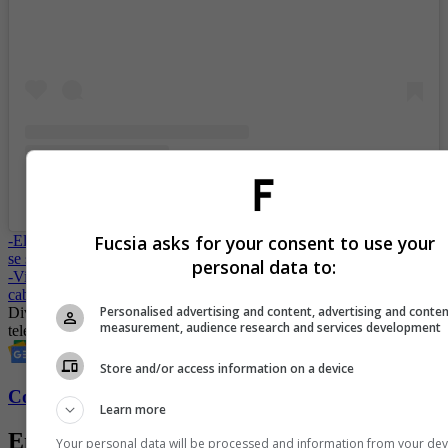
A post shared by La Unica Diva De La 📺 (@divajessurum)
Fucsia asks for your consent to use your
-
El tremendo agarrón de Diva Jessurum y Jhovanoty en ‘Día a día’,
se sacaron chispas
personal data to:
-
Video: Diva Jessurum dejó atrás su peluca y así se ve con su
cabello natural tras recuperarse del cáncer
Personalised advertising and content, advertising and conte
Diva Jessurum
Cáncer
Cáncer de Seno
presentadoras de
measurement, audience research and services development
televisión
Instagram
Store and/or access information on a device
Conozca más de Fucsia aquí
Learn more
Entradas relacionadas
Your personal data will be processed and information from your dev