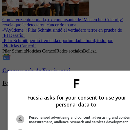
Con la voz entrecortada, ex concursante de ‘Masterchef Celebrity’
revela que le detectaron cáncer de mama
-
“Ayúdeme”: Pilar Schmitt sintió el verdadero terror en prueba de
‘El Desafío’
-
Pilar Schmitt perdió tremenda oportunidad laboral, todo por
‘Noticias Caracol’
Pilar Schmitt
Noticias Caracol
Redes sociales
Belleza
Conozca más de Fucsia aquí
Entradas relacionadas
Fucsia asks for your consent to use your
personal data to:
Personalised advertising and content, advertising and conte
measurement, audience research and services development