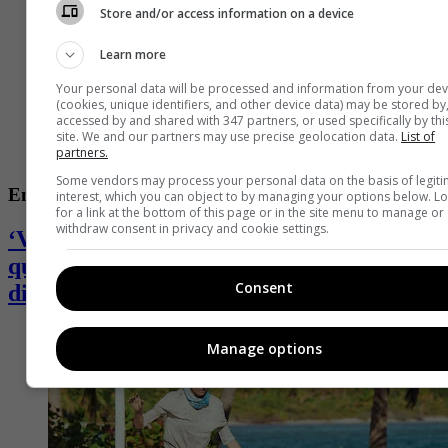
Store and/or access information on a device
Learn more
Your personal data will be processed and information from your dev
(cookies, unique identifiers, and other device data) may be stored by
accessed by and shared with 347 partners, or used specifically by thi
site. We and our partners may use precise geolocation data.
List of
partners.
Some vendors may process your personal data on the basis of legit
Entretenimiento
interest, which you can object to by managing your options below. L
for a link at the bottom of this page or in the site menu to manage or
withdraw consent in privacy and cookie settings.
‘Valkyria’, ganadora del ‘Desafió’, se
quebró y desahogó en redes: pasa por
Consent
difícil momento
Manage options