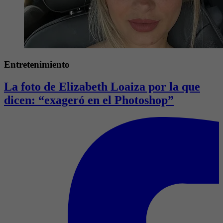
Entretenimiento
La foto de Elizabeth Loaiza por la que
dicen: “exageró en el Photoshop”