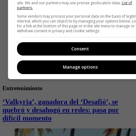
site. We and our partners may use precise geolocation data.
List of
partners.
Some vendors may process your personal data on the basis of legit
interest, which you can object to by managing your options below. L
for a link at the bottom of this page or in the site menu to manage or
withdraw consent in privacy and cookie settings.
Consent
Manage options
Entretenimiento
‘Valkyria’, ganadora del ‘Desafió’, se
quebró y desahogó en redes: pasa por
difícil momento