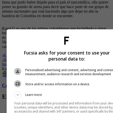
fama que pudo haber dejado para el país el narcotráfico, ella quiere
poner su granito de arena para decir que hace parte de ese grupo de
artistas nacionales que está haciendo algo por dejar en alto la
bandera de Colombia en donde se encuentre.
Karol G es una de las artistas colombianas que ha brillado y sigue
brillando en el escenario internacional. Recientemente cumplió uno
de sus más grandes sueños, grabar un tema junto a la barranquillera
Shakira, quien también ha dejado el nombre de Colombia en alto en
cada uno de los escenarios en los que se ha presentado.
Fucsia asks for your consent to use your
-
Karol G: La fiesta latina en Coachella 2026
personal data to:
-
Stanley 1913 y Karol G lanzan edición especial del Quencher para
festivales musicales
Karol G
Karol G y Shakira
Medellín
Pablo Escobar
Personalised advertising and content, advertising and conte
measurement, audience research and services development
Store and/or access information on a device
Conozca más de Fucsia aquí
Learn more
Entradas relacionadas
Your personal data will be processed and information from your dev
(cookies, unique identifiers, and other device data) may be stored by
accessed by and shared with 347 partners, or used specifically by thi