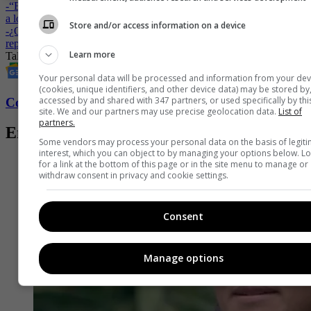
-
“Estoy muy asustada”: Taliana Vargas rompió en llanto tras ataque
a los candidatos a la Alcaldía de Cali
Store and/or access information on a device
-
¿Qué pasó? Reocnocida actriz y exreina fue captada en las calles
repartiendo volantes
Learn more
Taliana Vargas
Vitíligo
Cuidado de la piel
Salud
Revista Fucsia
Your personal data will be processed and information from your dev
(cookies, unique identifiers, and other device data) may be stored by
accessed by and shared with 347 partners, or used specifically by thi
Conozca más de Fucsia aquí
site. We and our partners may use precise geolocation data.
List of
partners.
Entradas relacionadas
Some vendors may process your personal data on the basis of legit
interest, which you can object to by managing your options below. L
for a link at the bottom of this page or in the site menu to manage or
withdraw consent in privacy and cookie settings.
Consent
Manage options