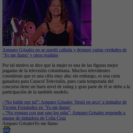
Amparo Grisales no se quedó callada y destapó varias verdades de
‘Yo me llamo’ y otros realities
Por tal motivo se dice que la mujer es una de las figuras mejor
pagadas de la televisión colombiana. Muchos televidentes
consideran que es una cifra muy alta; sin embargo, es una carta
ganadora para Caracol Televisión, pues cada temporada del
concurso tiene un buen nivel de rating y gran parte de él se debe a la
participación de la también modelo.
-
“No hable por mí”: Amparo Grisales ‘frenó en seco’ a imitador de
Vicente Fernández en ‘Yo me llamo’
-
“No vengan con que uno los odia”, Amparo Grisales responde a
ataque de imitadora de Celia Cruz
Amparo Grisales
Yo me llamo