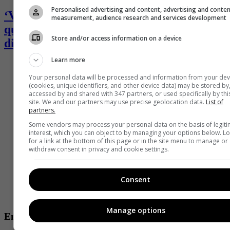
Personalised advertising and content, advertising and conte
‘Valkyria’, ganadora del ‘Desafió’, se
measurement, audience research and services development
quebró y desahogó en redes: pasa por
Store and/or access information on a device
difícil momento
Learn more
Your personal data will be processed and information from your dev
(cookies, unique identifiers, and other device data) may be stored by
accessed by and shared with 347 partners, or used specifically by thi
site. We and our partners may use precise geolocation data.
List of
partners.
Some vendors may process your personal data on the basis of legit
interest, which you can object to by managing your options below. L
for a link at the bottom of this page or in the site menu to manage or
withdraw consent in privacy and cookie settings.
Consent
Manage options
Entretenimiento