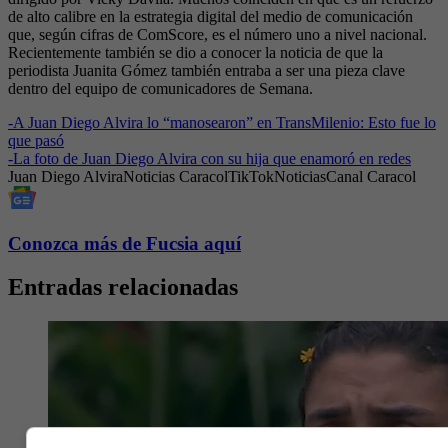
de alto calibre en la estrategia digital del medio de comunicación
que, según cifras de ComScore, es el número uno a nivel nacional.
Recientemente también se dio a conocer la noticia de que la
periodista Juanita Gómez también entraba a ser una pieza clave
dentro del equipo de comunicadores de Semana.
-
A Juan Diego Alvira lo “manosearon” en TransMilenio: Esto fue lo
que pasó
-
La foto de Juan Diego Alvira con su hija que enamoró en redes
Juan Diego Alvira
Noticias Caracol
TikTok
Noticias
Canal Caracol
Conozca más de Fucsia aquí
Entradas relacionadas