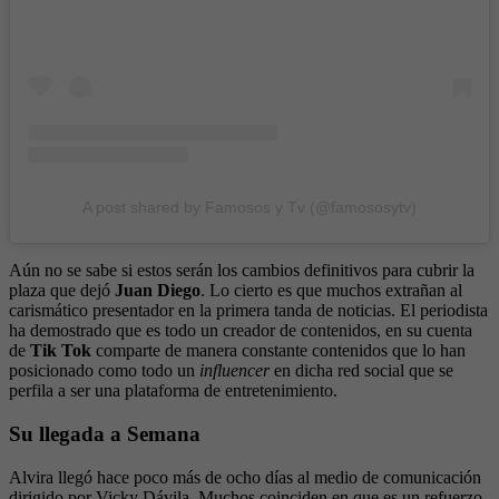
A post shared by Famosos y Tv (@famososytv)
Aún no se sabe si estos serán los cambios definitivos para cubrir la
plaza que dejó
Juan Diego
. Lo cierto es que muchos extrañan al
carismático presentador en la primera tanda de noticias. El periodista
ha demostrado que es todo un creador de contenidos, en su cuenta
de
Tik Tok
comparte de manera constante contenidos que lo han
posicionado como todo un
influencer
en dicha red social que se
perfila a ser una plataforma de entretenimiento.
Su llegada a Semana
Alvira llegó hace poco más de ocho días al medio de comunicación
dirigido por Vicky Dávila. Muchos coinciden en que es un refuerzo