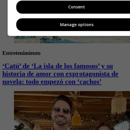
Consent
Manage options
Entretenimiento
‘Catú’ de ‘La isla de los famosos’ y su
historia de amor con exprotagonista de
novela: todo empezó con ‘cachos’