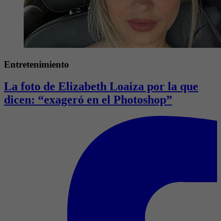
Entretenimiento
La foto de Elizabeth Loaiza por la que
dicen: “exageró en el Photoshop”