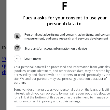
Fucsia asks for your consent to use your
personal data to:
Personalised advertising and content, advertising and conte
measurement, audience research and services development
Entretenimiento
Store and/or access information on a device
‘Valkyria’, ganadora del ‘Desafió’, se
Learn more
quebró y desahogó en redes: pasa por
Your personal data will be processed and information from your dev
difícil momento
(cookies, unique identifiers, and other device data) may be stored by
accessed by and shared with 347 partners, or used specifically by thi
site. We and our partners may use precise geolocation data.
List of
partners.
Some vendors may process your personal data on the basis of legit
interest, which you can object to by managing your options below. L
for a link at the bottom of this page or in the site menu to manage or
withdraw consent in privacy and cookie settings.