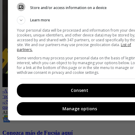
Store and/or access information on a device
Learn more
Your personal data will be processed and information from your dev
(cookies, unique identifiers, and other device data) may be stored by
accessed by and shared with 347 partners, or used specifically by thi
site. We and our partners may use precise geolocation data.
List of
partners.
Some vendors may process your personal data on the basis of legit
interest, which you can object to by managing your options below. L
for a link at the bottom of this page or in the site menu to manage or
withdraw consent in privacy and cookie settings.
Consent
-
Alina Lozano confundió más a sus fans sobre si está saliendo con
‘pollo’ o todo es actuado
-
¿No aceptan su relación? Alina Lozano revela las razones por las
que no conoce a los papás de su novio
Manage options
Alina Lozano Acosta
famosas colombianas
Romance
Revista Fucsia
Conozca más de Fucsia aquí