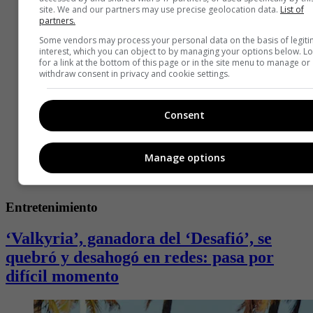
site. We and our partners may use precise geolocation data.
List of
partners.
Some vendors may process your personal data on the basis of legit
interest, which you can object to by managing your options below. L
for a link at the bottom of this page or in the site menu to manage or
withdraw consent in privacy and cookie settings.
Consent
Manage options
Entretenimiento
‘Valkyria’, ganadora del ‘Desafió’, se
quebró y desahogó en redes: pasa por
difícil momento