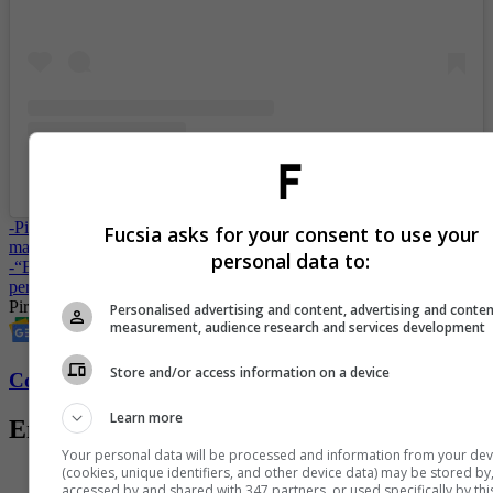
A post shared by rastreando famosos (@rastreandofamosos)
-
Pirry estremeció las redes sociales al mostrar la tierna reacción de su
Fucsia asks for your consent to use your
mamá al verlo
personal data to:
-
“El beso más hiju...”: la historia que Pirry tenía bastante escondida,
pero que salió a la luz
Pirry
Redes sociales
Mamá
Personalised advertising and content, advertising and conte
measurement, audience research and services development
Store and/or access information on a device
Conozca más de Fucsia aquí
Learn more
Entradas relacionadas
Your personal data will be processed and information from your dev
(cookies, unique identifiers, and other device data) may be stored by
accessed by and shared with 347 partners, or used specifically by thi