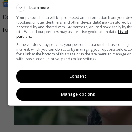
Learn more
Conozca más de Fucsia aquí
Your personal data will be processed and information from your dev
(cookies, unique identifiers, and other device data) may be stored by
accessed by and shared with 347 partners, or used specifically by thi
Entradas relacionadas
site. We and our partners may use precise geolocation data.
List of
partners.
Some vendors may process your personal data on the basis of legit
interest, which you can object to by managing your options below. L
for a link at the bottom of this page or in the site menu to manage or
withdraw consent in privacy and cookie settings.
Consent
Manage options