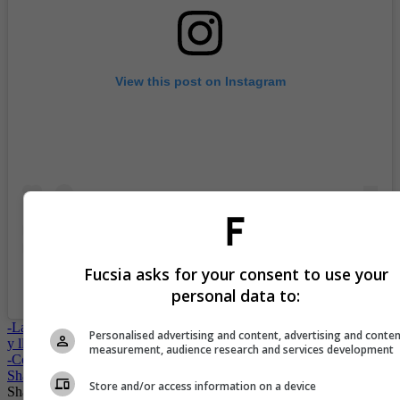
View this post on Instagram
Fucsia asks for your consent to use your
A post shared by Alberto Barradas (@psicovivir)
personal data to:
-
Las mujeres ya no lloran… ¡Facturan, van a conciertos de Shakira
Personalised advertising and content, advertising and conte
y llenan sus celulares de fotos y videos!
measurement, audience research and services development
-
Consejos para capturar las mejores fotos y videos en el concierto de
Shakira
Store and/or access information on a device
Shakira
psicolgía
música
Bizarrap