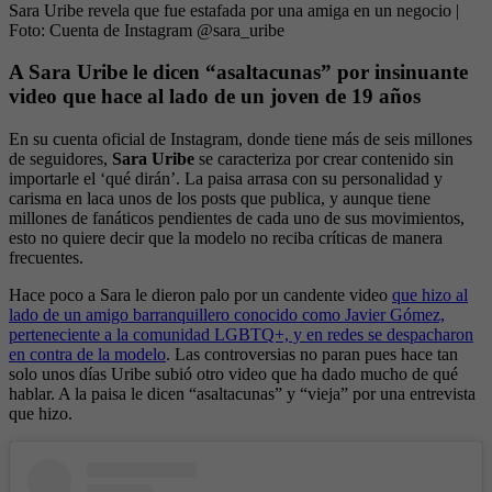
Sara Uribe revela que fue estafada por una amiga en un negocio
|
Foto:
Cuenta de Instagram @sara_uribe
A Sara Uribe le dicen “asaltacunas” por insinuante
video que hace al lado de un joven de 19 años
En su cuenta oficial de Instagram, donde tiene más de seis millones
de seguidores,
Sara Uribe
se caracteriza por crear contenido sin
importarle el ‘qué dirán’. La paisa arrasa con su personalidad y
carisma en laca unos de los posts que publica, y aunque tiene
millones de fanáticos pendientes de cada uno de sus movimientos,
esto no quiere decir que la modelo no reciba críticas de manera
frecuentes.
Hace poco a Sara le dieron palo por un candente video
que hizo al
lado de un amigo barranquillero conocido como Javier Gómez,
perteneciente a la comunidad LGBTQ+, y en redes se despacharon
en contra de la modelo
. Las controversias no paran pues hace tan
solo unos días Uribe subió otro video que ha dado mucho de qué
hablar. A la paisa le dicen “asaltacunas” y “vieja” por una entrevista
que hizo.