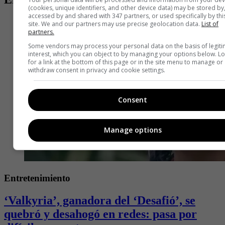
(cookies, unique identifiers, and other device data) may be stored by
accessed by and shared with 347 partners, or used specifically by thi
site. We and our partners may use precise geolocation data.
List of
partners.
Some vendors may process your personal data on the basis of legit
interest, which you can object to by managing your options below. L
for a link at the bottom of this page or in the site menu to manage or
withdraw consent in privacy and cookie settings.
Consent
Manage options
Entretenimiento
‘Valkyria’, ganadora del ‘Desafió’, se
quebró y desahogó en redes: pasa por