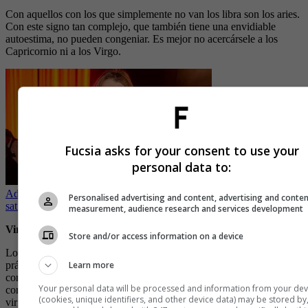
Con aquellos con los que simplemente no van los libra son los aries.
Con este signo tan complejo, que también tiene una envidiable
autoestima, no pueden congeniar. Es mejor no acercársele a los
Capricornio ni a los Virgo.
Fucsia asks for your consent to use your
personal data to:
Adictos al sexo: los artistas que han confesado “no quedar
Personalised advertising and content, advertising and conte
satisfechos”
measurement, audience research and services development
Virgo
Store and/or access information on a device
Los virgo se caracterizan por ser un poco controladores en
Learn more
prácticamente todo. Esto implica que sus relaciones tanto sexuales
como amorosas deben ser con personas que se adapten a este tipo de
Your personal data will be processed and information from your dev
comportamientos. Este signo se entiende a la perfección con otro
(cookies, unique identifiers, and other device data) may be stored by
virgo y con sagitario.