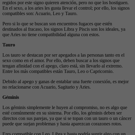
regidos por este signo quieren atención, pero no que los hostiguen.
En el sexo, a los aries les gusta llevar el control; por ello, los signos
compatibles son: Acuario, Leo y Tauro.
Pero si lo que se buscan son encuentros fugaces que estén
destinados al fracaso, los signos Libra y Piscis son los ideales, ya
que Aries no tiene compatibilidad alguna con estos.
Tauro
Los tauro se destacan por ser apegados a las personas tanto en el
sexo como en el amor. Por ello, deben buscar a los signos que
tengan afinidad con el apego, claro está, sin llevarlo al extremo.
Entre los más compatibles están Tauro, Leo o Capricornio.
Debido al apego y ganas de entablar una fuerte conexión, es mejor
no relacionarse con Acuario, Sagitario y Aries.
Géminis
Los géminis simplemente le huyen al compromiso, no es algo que
esté comúnmente en su sistema. Por ello, los géminis deben ser
directos con sus parejas, ya que si se topan con un tauro o un cáncer
puede que surjan problemas y hasta aparezcan corazones rotos.
Eres compatible con Leo, Libra y hasta podría surgir algo con un