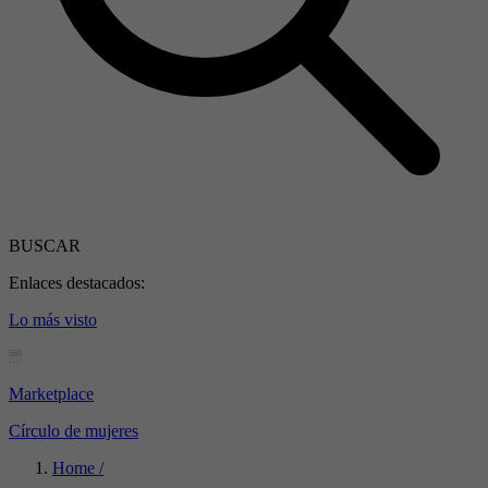
BUSCAR
Enlaces destacados:
Lo más visto
Marketplace
Círculo de mujeres
Home /