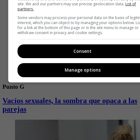
site. We and our partners may use precise geolocation data.
List of
partners.
Some vendors may process your personal data on the basis of legit
interest, which you can object to by managing your options below. L
for a link at the bottom of this page or in the site menu to manage or
withdraw consent in privacy and cookie settings.
Consent
Manage options
Punto G
Vacíos sexuales, la sombra que opaca a las
parejas