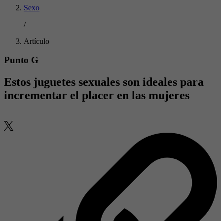
Sexo
/
Artículo
Punto G
Estos juguetes sexuales son ideales para
incrementar el placer en las mujeres