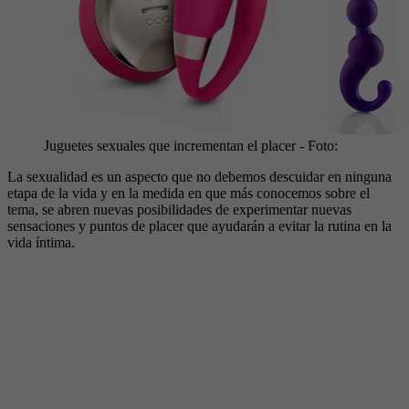
Juguetes sexuales que incrementan el placer
- Foto:
La sexualidad es un aspecto que no debemos descuidar en ninguna
etapa de la vida y en la medida en que más conocemos sobre el
tema, se abren nuevas posibilidades de experimentar nuevas
sensaciones y puntos de placer que ayudarán a evitar la rutina en la
vida íntima.