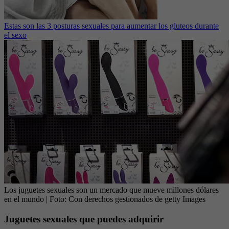
Estas son las 3 posturas sexuales para aumentar los gluteos durante
el sexo
Los juguetes sexuales son un mercado que mueve millones dólares
en el mundo
| Foto:
Con derechos gestionados de getty Images
Juguetes sexuales que puedes adquirir