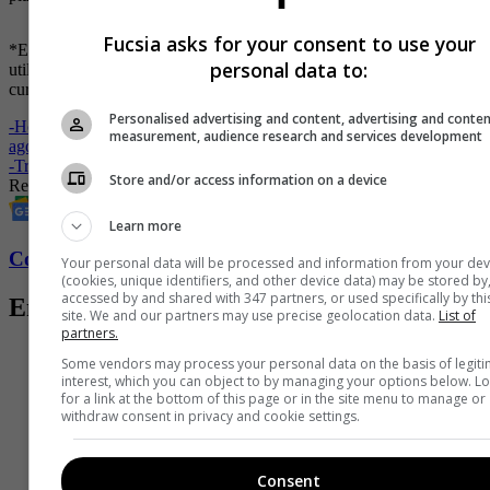
Fucsia asks for your consent to use your
*Este artículo fue creado con ayuda de una inteligencia artificial que
personal data to:
utiliza
machine learning
para producir texto similar al humano, y
curado por un periodista especializado Fucsia.
Personalised advertising and content, advertising and conte
-
Horóscopo de Mhoni Vidente para el fin de semana del 25 al 27 de
measurement, audience research and services development
agosto
-
Trucos para estrechar la vagina y aumentar el placer
Store and/or access information on a device
Redacción IA
Sexo
relaciones
Consejos
placer
Vagina
Placer sexual
Learn more
Conozca más de Fucsia aquí
Your personal data will be processed and information from your dev
(cookies, unique identifiers, and other device data) may be stored by
accessed by and shared with 347 partners, or used specifically by thi
Entradas relacionadas
site. We and our partners may use precise geolocation data.
List of
partners.
Some vendors may process your personal data on the basis of legit
interest, which you can object to by managing your options below. L
for a link at the bottom of this page or in the site menu to manage or
withdraw consent in privacy and cookie settings.
Consent