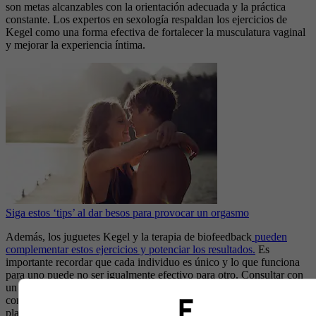
son metas alcanzables con la orientación adecuada y la práctica
constante. Los expertos en sexología respaldan los ejercicios de
Kegel como una forma efectiva de fortalecer la musculatura vaginal
y mejorar la experiencia íntima.
Siga estos ‘tips’ al dar besos para provocar un orgasmo
Además, los juguetes Kegel y la terapia de biofeedback
pueden
complementar estos ejercicios y potenciar los resultados.
Es
importante recordar que cada individuo es único y lo que funciona
para uno puede no ser igualmente efectivo para otro. Consultar con
un profesional de la salud sexual y practicar la paciencia y la
consistencia pueden ser la clave para lograr una vida sexual más
placentera y saludable.