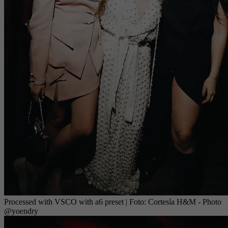
Processed with VSCO with a6 preset
| Foto:
Cortesía H&M - Photo
@yoendry