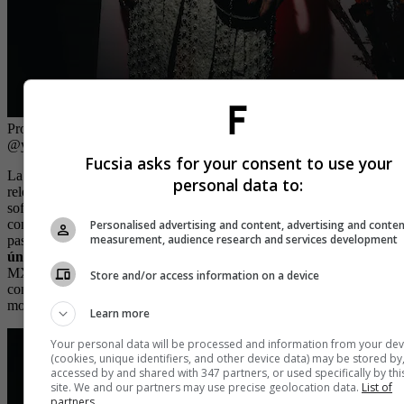
Processed with VSCO with a6 preset
| Foto:
Cortesía H&M - Photo
@yoendry
Fucsia asks for your consent to use your
La colaboración entre las dos marcas fue clave para amplificar la
personal data to:
relevancia del evento. La reconocida publicación aportó su sello de
sofisticación, mientras la marca sueca reafirmó su compromiso de
conectar moda, música y cultura en experiencias que trascienden las
Personalised advertising and content, advertising and conte
measurement, audience research and services development
pasarelas.
“Medellín es hoy un semillero de talento con una voz
única y proyección global”,
señaló Macu Alfaro, Sales Manager
MX CO EC de H&M, destacando la importancia de crear alianzas
Store and/or access information on a device
con socios de prestigio que compartan su misión de democratizar la
moda.
Learn more
Your personal data will be processed and information from your dev
(cookies, unique identifiers, and other device data) may be stored by
accessed by and shared with 347 partners, or used specifically by thi
site. We and our partners may use precise geolocation data.
List of
partners.