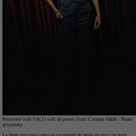
Processed with VSCO with a6 preset
| Foto:
Cortesía H&M - Photo
@yoendry
La fiesta funcionó como un escaparate de moda en vivo: un lugar