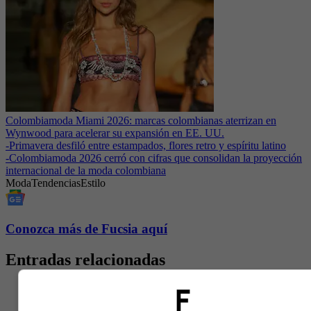
Colombiamoda Miami 2026: marcas colombianas aterrizan en
Wynwood para acelerar su expansión en EE. UU.
-
Primavera desfiló entre estampados, flores retro y espíritu latino
-
Colombiamoda 2026 cerró con cifras que consolidan la proyección
internacional de la moda colombiana
Moda
Tendencias
Estilo
Conozca más de Fucsia aquí
Entradas relacionadas