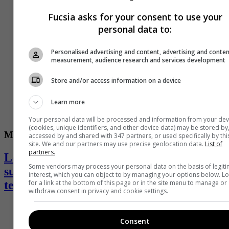
Fucsia asks for your consent to use your
personal data to:
Personalised advertising and content, advertising and conte
measurement, audience research and services development
Store and/or access information on a device
Learn more
Your personal data will be processed and information from your dev
(cookies, unique identifiers, and other device data) may be stored by
Moda
accessed by and shared with 347 partners, or used specifically by thi
site. We and our partners may use precise geolocation data.
List of
partners.
Louis Vuitton encontró en la historia de
Some vendors may process your personal data on the basis of legit
su fundador el hilo conductor de la
interest, which you can object to by managing your options below. L
for a link at the bottom of this page or in the site menu to manage or
temporada
withdraw consent in privacy and cookie settings.
Consent