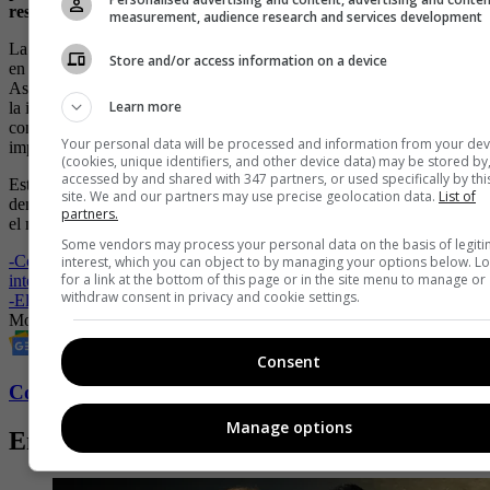
respondido la marca a esta tendencia en la región?
measurement, audience research and services development
La sostenibilidad en la moda se ha convertido en un tema prioritario
Store and/or access information on a device
en la agenda global. Ya sea que vivamos en América Latina, Europa,
Asia o cualquier otra parte del mundo, todos somos conscientes de
Learn more
la importancia de cambiar nuestros hábitos y actitudes en relación
con la moda para preservar los recursos naturales y reducir el
Your personal data will be processed and information from your dev
impacto ambiental.
(cookies, unique identifiers, and other device data) may be stored by
accessed by and shared with 347 partners, or used specifically by thi
Esta conciencia compartida se ha traducido en una creciente
site. We and our partners may use precise geolocation data.
List of
demanda por parte de los consumidores de moda sostenible en todo
partners.
el mundo.
Some vendors may process your personal data on the basis of legit
-
Colombiamoda 2026 cerró con cifras que consolidan la proyección
interest, which you can object to by managing your options below. L
for a link at the bottom of this page or in the site menu to manage or
internacional de la moda colombiana
withdraw consent in privacy and cookie settings.
-
El jardín de las diosas
Moda
Tendencias
Estilo
Consent
Conozca más de Fucsia aquí
Manage options
Entradas relacionadas