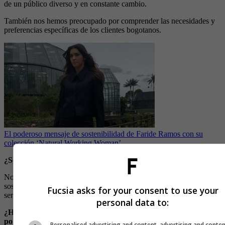
de un público diverso y en constante cambio.
También nos hemos preocupado por comprender las necesidades y
preferencias específicas de los clientes bogotanos.
El poderoso mensaje de sostenibilidad de Faride Ramos con su
colección ‘Natural Working Woman’
¿Se consideran Fast Fashión?
No. Hacemos ropa de calidad, al mejor precio y de manera
sostenible. Hemos reducido el uso de bolsas plásticas un 30% y
Fucsia asks for your consent to use your
seremos una marca 100% circular.
personal data to:
¿Ha observado un aumento en la demanda de moda sostenible
por parte del consumidor latinoamericano? ¿Cómo ha
Personalised advertising and content, advertising and conte