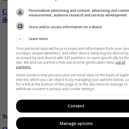
Casa Pestagua, un paraíso en el corazón
Personalised advertising and content, advertising and conte
measurement, audience research and services development
de la ciudad amurallada
Store and/or access information on a device
Learn more
Your personal data will be processed and information from your dev
(cookies, unique identifiers, and other device data) may be stored by
accessed by and shared with 347 partners, or used specifically by thi
site. We and our partners may use precise geolocation data.
List of
partners.
Some vendors may process your personal data on the basis of legit
interest, which you can object to by managing your options below. L
for a link at the bottom of this page or in the site menu to manage or
withdraw consent in privacy and cookie settings.
Consent
Turismo
Manage options