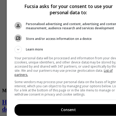
Fucsia asks for your consent to use your
personal data to:
Personalised advertising and content, advertising and conte
measurement, audience research and services development
Store and/or access information on a device
Learn more
Your personal data will be processed and information from your dev
(cookies, unique identifiers, and other device data) may be stored by
accessed by and shared with 347 partners, or used specifically by thi
site. We and our partners may use precise geolocation data.
List of
partners.
Some vendors may process your personal data on the basis of legit
interest, which you can object to by managing your options below. L
Mistica
for a link at the bottom of this page or in the site menu to manage or
withdraw consent in privacy and cookie settings.
Horóscopo de Mhoni Vidente para el fin
de semana del 25 al 27 de agosto
Consent