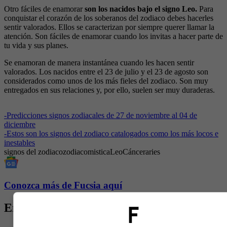
Otro fáciles de enamorar
son los nacidos bajo el signo Leo.
Para
conquistar el corazón de los soberanos del zodiaco debes hacerles
sentir valorados. Ellos se caracterizan por siempre querer llamar la
atención. Son fáciles de enamorar cuando los invitas a hacer parte de
tu vida y sus planes.
Se enamoran de manera instantánea cuando les hacen sentir
valorados. Los nacidos entre el 23 de julio y el 23 de agosto son
considerados como unos de los más fieles del zodiaco. Son muy
entregados en sus relaciones y, por ello, suelen ser muy duraderas.
-
Predicciones signos zodiacales de 27 de noviembre al 04 de
diciembre
-
Estos son los signos del zodiaco catalogados como los más locos e
inestables
signos del zodiaco
zodiaco
mistica
Leo
Cáncer
aries
Conozca más de Fucsia aquí
Entradas relacionadas