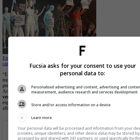
Etnia, inclusividad y sostenibilidad: así fue la pasarela de ‘Mujeres
cambiando la moda’
Fucsia asks for your consent to use your
personal data to:
“En Inexmoda nos emociona anunciar que el Grupo Éxito
trasciende en La Semana de la Moda de Colombia con la
presentación de tres diferentes colaboraciones de sus marcas
Personalised advertising and content, advertising and conte
Arkitect, People y Bronzini.
Estos 3 diseñadores representan la
measurement, audience research and services development
versatilidad y la creatividad del diseño colombiano
, en un
espacio donde los sueños y los colores serán los protagonistas”,
Store and/or access information on a device
afirmó Leonor Hoyos, directora de Ferias de Inexmoda.
Learn more
Your personal data will be processed and information from your dev
(cookies, unique identifiers, and other device data) may be stored by
accessed by and shared with 347 partners, or used specifically by thi