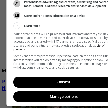
Personalised advertising and content, advertising and conte
measurement, audience research and services development
Store and/or access information on a device
Learn more
Your personal data will be processed and information from your dev
(cookies, unique identifiers, and other device data) may be stored by
accessed by and shared with 347 partners, or used specifically by thi
site. We and our partners may use precise geolocation data.
List of
partners.
Some vendors may process your personal data on the basis of legit
interest, which you can object to by managing your options below. L
for a link at the bottom of this page or in the site menu to manage or
withdraw consent in privacy and cookie settings.
Moda
Primavera desfiló entre estampados,
Consent
flores retro y espíritu latino
Manage options